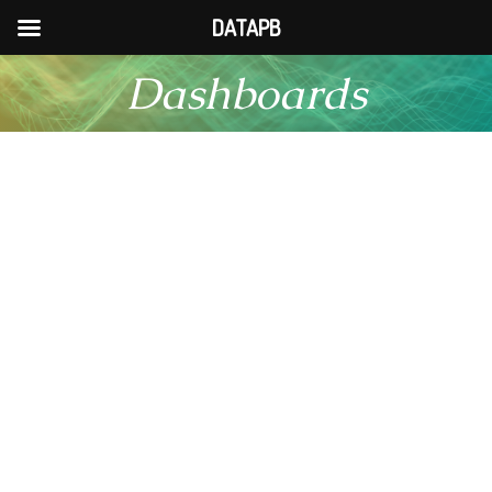
DATAPB
Pular
Dashboards
para
o
conteúdo