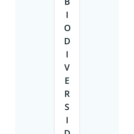
B
I
O
D
I
V
E
R
S
I
D