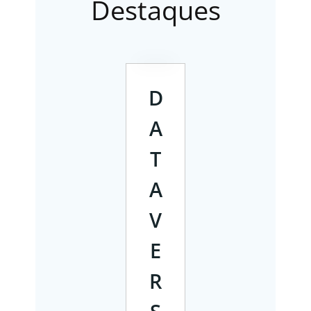
Destaques
D
A
T
A
V
E
R