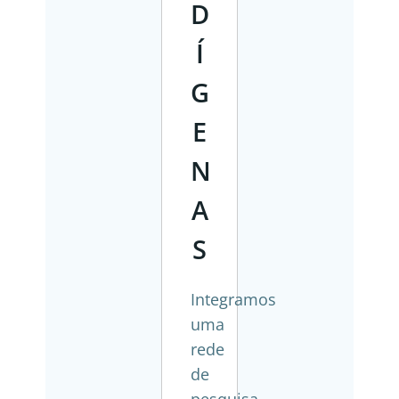
D
Í
G
E
N
A
S
Integramos
uma
rede
de