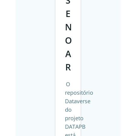
S
E
N
O
A
R
O
repositório
Dataverse
do
projeto
DATAPB
está