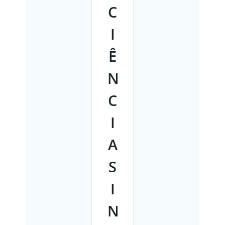
C
I
Ê
N
C
I
A
S
I
N