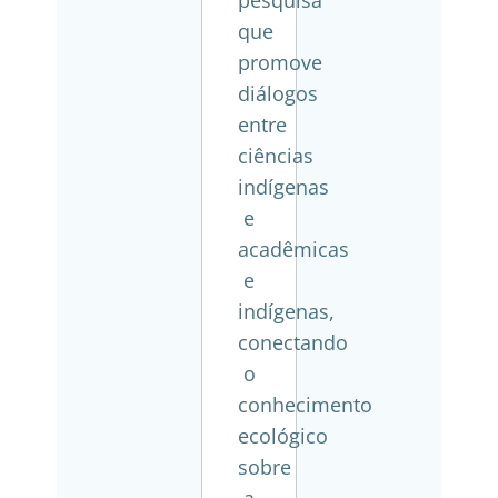
pesquisa
que
promove
diálogos
entre
ciências
indígenas
e
acadêmicas
e
indígenas,
conectando
o
conhecimento
ecológico
sobre