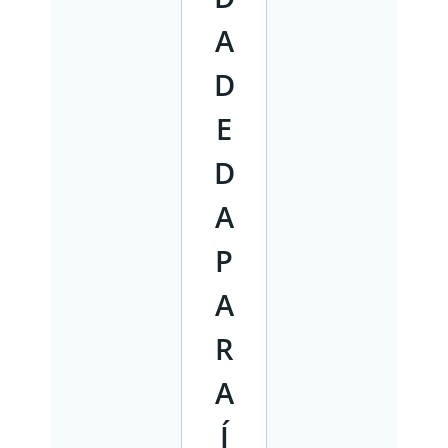
A
D
E
D
A
P
A
R
A
Í