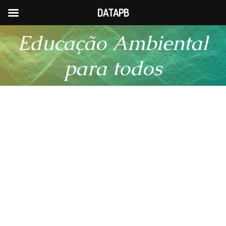
DATAPB
Pular
Educação Ambiental
para
o
para todos
conteúdo